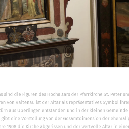
 sind die Figuren des Hochaltars der Pfarrkirche St. Peter un
ren von Raitenau ist der Altar als repräsentatives Symbol ihre
 Zürn aus Überlingen entstanden und in der kleinen Gemeinde 
ze gibt eine Vorstellung von der Gesamtdimension der ehemali
ahre 1908 die Kirche abgerissen und der wertvolle Altar in ein