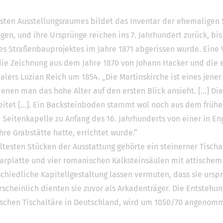
ten Ausstellungsraumes bildet das Inventar der ehemaligen S
ngen, und ihre Ursprünge reichen ins 7. Jahrhundert zurück, bi
s Straßenbauprojektes im Jahre 1871 abgerissen wurde. Eine V
 die Zeichnung aus dem Jahre 1870 von Johann Hacker und die
ers Luzian Reich um 1854. „Die Martinskirche ist eines jene
en man das hohe Alter auf den ersten Blick ansieht. [...] Die
eitet [...]. Ein Backsteinboden stammt wol noch aus dem frühe
e Seitenkapelle zu Anfang des 16. Jahrhunderts von einer in 
ihre Grabstätte hatte, errichtet wurde.“
ltesten Stücken der Ausstattung gehörte ein steinerner Tischa
arplatte und vier romanischen Kalksteinsäulen mit attischem
chiedliche Kapitellgestaltung lassen vermuten, dass sie urspr
einlich dienten sie zuvor als Arkadenträger. Die Entstehung
ischen Tischaltäre in Deutschland, wird um 1050/70 angenom