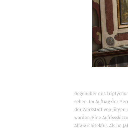
Gegenüber des Triptychons
sehen. Im Auftrag der Her
der Werkstatt von Jürgen
worden. Eine Aufrissskiz
Altararchitektur. Als im J