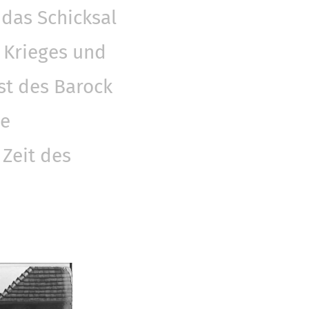
 das Schicksal
n Krieges und
st des Barock
ge
Zeit des