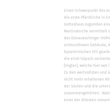
Einen Schwerpunkt des ers
die erste Pfarrkirche in E
Gotteshaus zugunsten eine
Martinskirche vermittelt
des Donaueschinger Hofmal
schmucklosen Gebäude, den
byzantinischen Stil gearb
die einst hüpsch verziert
[Vogler], welche hier wol 
Zu den wertvollsten und ä
nicht mehr erhaltenen Alt
der Säulen und die unters
zusammengehörten. Wahrsch
einer der ältesten roman