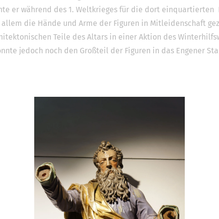
te er während des 1. Weltkrieges für die dort einquartierten
r allem die Hände und Arme der Figuren in Mitleidenschaft ge
itektonischen Teile des Altars in einer Aktion des Winterhilf
konnte jedoch noch den Großteil der Figuren in das Engener S