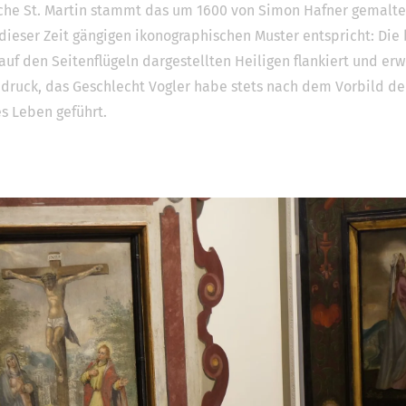
irche St. Martin stammt das um 1600 von Simon Hafner gemalte
dieser Zeit gängigen ikonographischen Muster entspricht: Die
 auf den Seitenflügeln dargestellten Heiligen flankiert und er
ndruck, das Geschlecht Vogler habe stets nach dem Vorbild de
 Leben geführt.