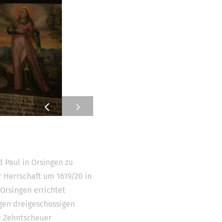
d Paul in Orsingen zu
r Herrschaft um 1619/20 in
Orsingen errichtet
gen dreigeschossigen
er Zehntscheuer