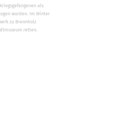
 Kriegsgefangenen als
zogen wurden. Im Winter
swerk zu Brennholz
tadtmuseum retten.