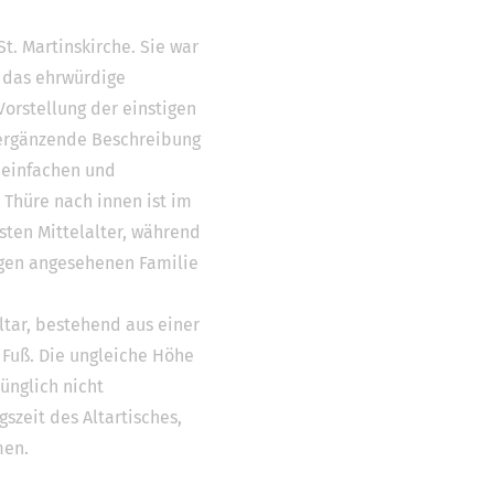
t. Martinskirche. Sie war
s das ehrwürdige
orstellung der einstigen
 ergänzende Beschreibung
r einfachen und
 Thüre nach innen ist im
sten Mittelalter, während
Engen angesehenen Familie
ltar, bestehend aus einer
 Fuß. Die ungleiche Höhe
ünglich nicht
szeit des Altartisches,
men.