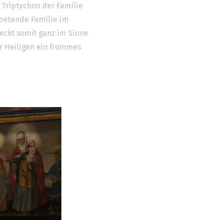
 Triptychon der Familie
 betende Familie im
weckt somit ganz im Sinne
r Heiligen ein frommes