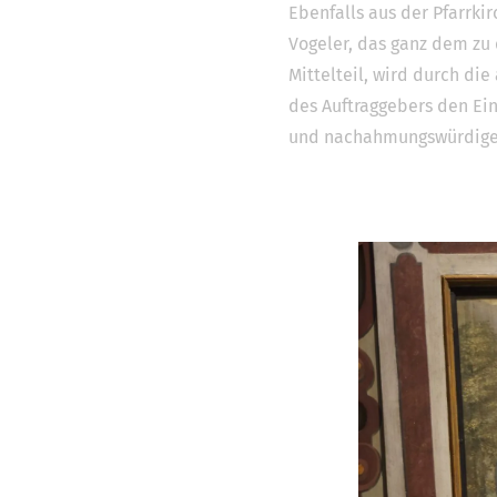
Ebenfalls aus der Pfarrk
Vogeler, das ganz dem zu 
Mittelteil, wird durch die
des Auftraggebers den Ei
und nachahmungswürdiges