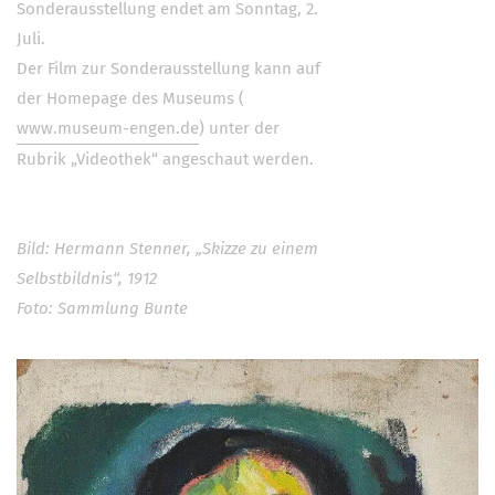
Sonderausstellung endet am Sonntag, 2.
Juli.
Der Film zur Sonderausstellung kann auf
der Homepage des Museums (
www.museum-engen.de
) unter der
Rubrik „Videothek“ angeschaut werden.
Bild: Hermann Stenner, „Skizze zu einem
Selbstbildnis“, 1912
Foto: Sammlung Bunte