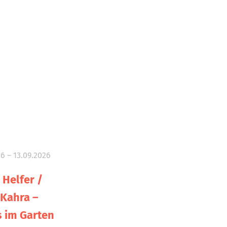
6 – 13.09.2026
 Helfer /
 Kahra –
 im Garten