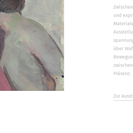
Zwischen 
und expr
Material
Ausstell
spannung
über Wa
Bewegun
zwische
Präsenz.
Zur Ausst