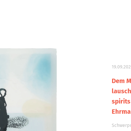
19.09.202
Dem M
lausch
spirit
Ehrma
Schwerpu