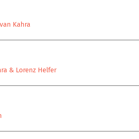
ivan Kahra
hra & Lorenz Helfer
n