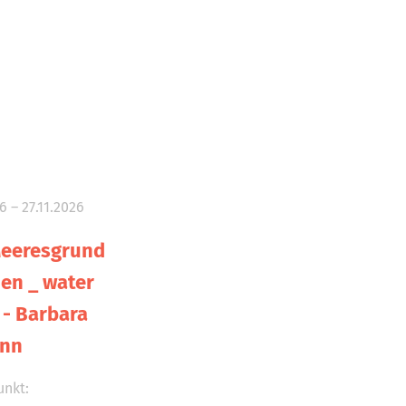
6 – 27.11.2026
eeresgrund
en _ water
s - Barbara
nn
nkt: