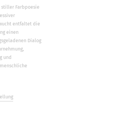
stiller Farbpoesie
essiver
wucht entfaltet die
ung einen
sgeladenen Dialog
hrnehmung,
g und
nmenschliche
ellung