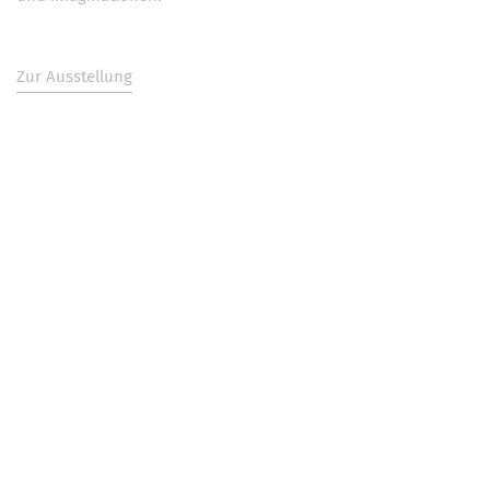
Zur Ausstellung