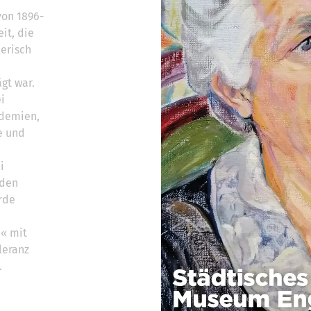
von 1896-
eit, die
lerisch
gt war.
i
ademien,
he und
i
nden
rde
n« mit
leranz
.