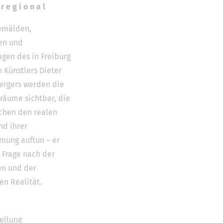
r e g i o n a l
emälden,
ien und
gen des in Freiburg
 Künstlers Dieter
rgers werden die
räume sichtbar, die
schen den realen
nd ihrer
ung auftun – er
e Frage nach der
en und der
en Realität.
ellung