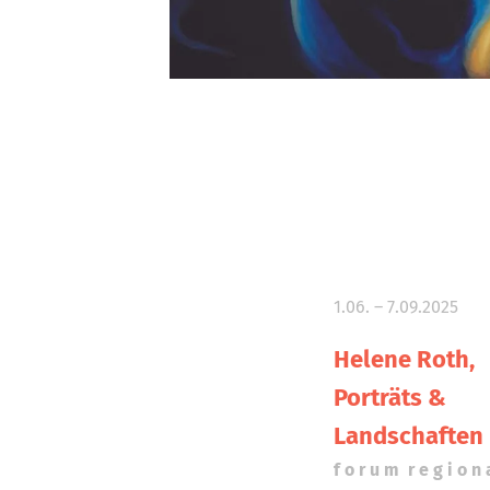
1.06. – 7.09.2025
Helene Roth,
Porträts &
Landschaften
f o r u m r e g i o n 