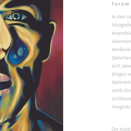
f o r u m 
In den G
Fotograf
Assembla
lebenden
Weißenbe
Zwischen
sich zwi
Dingen u
Wahrnehm
stellt di
sichtbar
imaginär
Zur Ausst